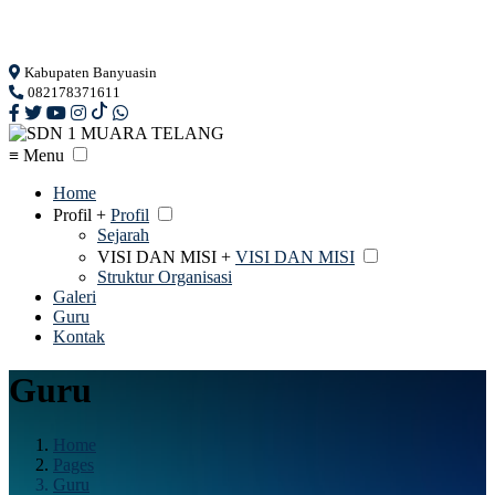
Loading...
Kabupaten Banyuasin
082178371611
≡ Menu
Home
Profil +
Profil
Sejarah
VISI DAN MISI +
VISI DAN MISI
Struktur Organisasi
Galeri
Guru
Kontak
Guru
Home
Pages
Guru