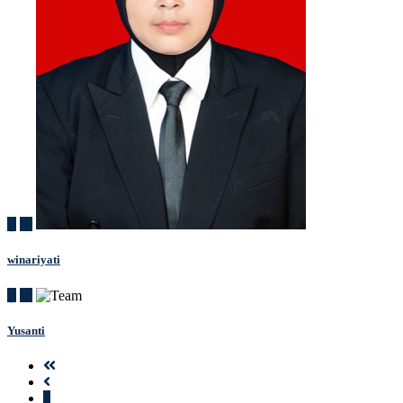
winariyati
Yusanti
1