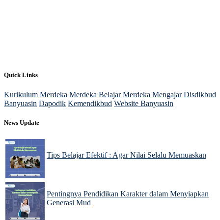
Quick Links
Kurikulum Merdeka
Merdeka Belajar
Merdeka Mengajar
Disdikbud
Banyuasin
Dapodik
Kemendikbud
Website Banyuasin
News Update
Tips Belajar Efektif : Agar Nilai Selalu Memuaskan
22 Nov 2024
Pentingnya Pendidikan Karakter dalam Menyiapkan
Generasi Mud
22 Nov 2024