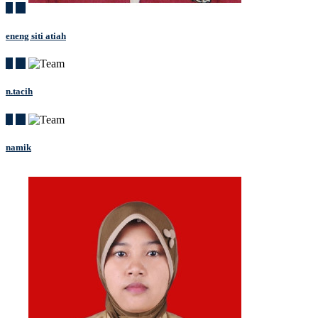
eneng siti atiah
n.tacih
namik