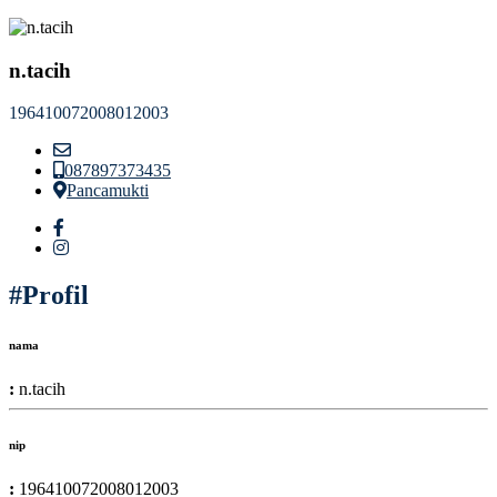
n.tacih
196410072008012003
087897373435
Pancamukti
#Profil
nama
:
n.tacih
nip
:
196410072008012003