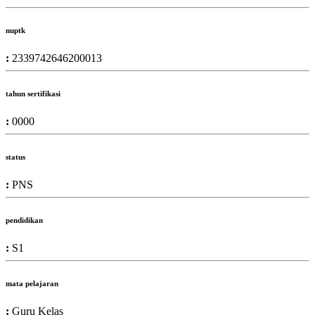
nuptk
:
2339742646200013
tahun sertifikasi
:
0000
status
:
PNS
pendidikan
:
S1
mata pelajaran
:
Guru Kelas