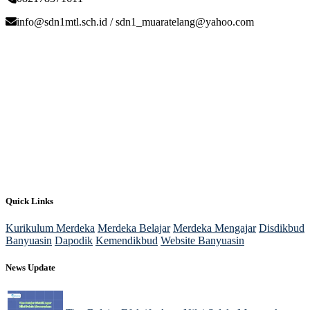
info@sdn1mtl.sch.id / sdn1_muaratelang@yahoo.com
Quick Links
Kurikulum Merdeka
Merdeka Belajar
Merdeka Mengajar
Disdikbud
Banyuasin
Dapodik
Kemendikbud
Website Banyuasin
News Update