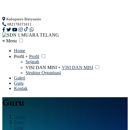
Loading...
Kabupaten Banyuasin
082178371611
≡ Menu
Home
Profil +
Profil
Sejarah
VISI DAN MISI +
VISI DAN MISI
Struktur Organisasi
Galeri
Guru
Kontak
Guru
Home
Pages
Guru