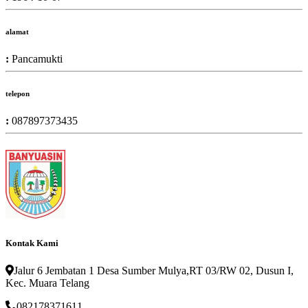
alamat
:
Pancamukti
telepon
:
087897373435
Kontak Kami
Jalur 6 Jembatan 1 Desa Sumber Mulya,RT 03/RW 02, Dusun I,
Kec. Muara Telang
082178371611