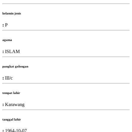
kelamin jenis
:
P
agama
:
ISLAM
pangkat golongan
:
III/c
tempat lahir
:
Karawang
tanggal lahir
:
1964-10-07