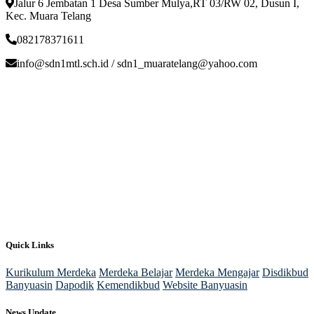
Jalur 6 Jembatan 1 Desa Sumber Mulya,RT 03/RW 02, Dusun I,
Kec. Muara Telang
082178371611
info@sdn1mtl.sch.id / sdn1_muaratelang@yahoo.com
Quick Links
Kurikulum Merdeka
Merdeka Belajar
Merdeka Mengajar
Disdikbud
Banyuasin
Dapodik
Kemendikbud
Website Banyuasin
News Update