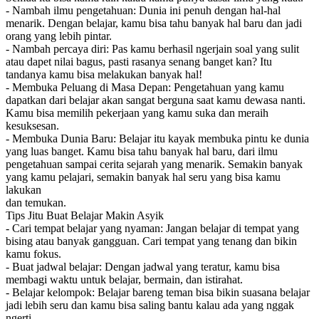
- Nambah ilmu pengetahuan: Dunia ini penuh dengan hal-hal
menarik. Dengan belajar, kamu bisa tahu banyak hal baru dan jadi
orang yang lebih pintar.
- Nambah percaya diri: Pas kamu berhasil ngerjain soal yang sulit
atau dapet nilai bagus, pasti rasanya senang banget kan? Itu
tandanya kamu bisa melakukan banyak hal!
- Membuka Peluang di Masa Depan: Pengetahuan yang kamu
dapatkan dari belajar akan sangat berguna saat kamu dewasa nanti.
Kamu bisa memilih pekerjaan yang kamu suka dan meraih
kesuksesan.
- Membuka Dunia Baru: Belajar itu kayak membuka pintu ke dunia
yang luas banget. Kamu bisa tahu banyak hal baru, dari ilmu
pengetahuan sampai cerita sejarah yang menarik. Semakin banyak
yang kamu pelajari, semakin banyak hal seru yang bisa kamu
lakukan
dan temukan.
Tips Jitu Buat Belajar Makin Asyik
- Cari tempat belajar yang nyaman: Jangan belajar di tempat yang
bising atau banyak gangguan. Cari tempat yang tenang dan bikin
kamu fokus.
- Buat jadwal belajar: Dengan jadwal yang teratur, kamu bisa
membagi waktu untuk belajar, bermain, dan istirahat.
- Belajar kelompok: Belajar bareng teman bisa bikin suasana belajar
jadi lebih seru dan kamu bisa saling bantu kalau ada yang nggak
ngerti.