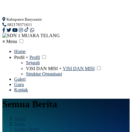
Loading...
Kabupaten Banyuasin
082178371611
≡ Menu
Home
Profil +
Profil
Sejarah
VISI DAN MISI +
VISI DAN MISI
Struktur Organisasi
Galeri
Guru
Kontak
Semua Berita
Home
Pages
Semua Berita