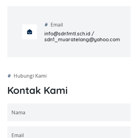
#
Email
info@sdn1mtl.sch.id /
sdn1_muaratelang@yahoo.com
#
Hubungi Kami
Kontak Kami
Nama
Email